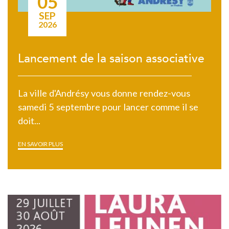
05
SEP
2026
Lancement de la saison associative
La ville d'Andrésy vous donne rendez-vous
samedi 5 septembre pour lancer comme il se
doit...
EN SAVOIR PLUS