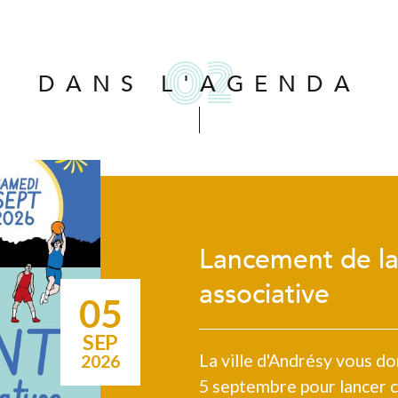
DANS L'AGENDA
Lancement de la
associative
05
SEP
La ville d'Andrésy vous 
2026
5 septembre pour lancer co