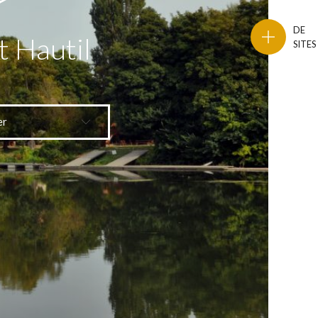
DE
t Hautil
SITES
er