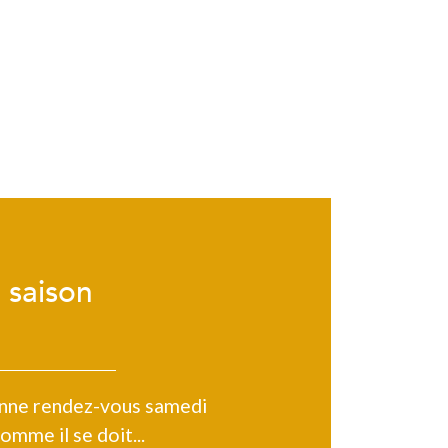
 saison
donne rendez-vous samedi
mme il se doit...