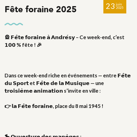
23
juin
Fête foraine 2025
2025
🎡 𝗙𝗲̂𝘁𝗲 𝗳𝗼𝗿𝗮𝗶𝗻𝗲 𝗮̀ 𝗔𝗻𝗱𝗿𝗲́𝘀𝘆 – Ce week-end, c’est
𝟭𝟬𝟬 % fête ! 🎉
Dans ce week-end riche en événements — entre 𝗙𝗲̂𝘁𝗲
𝗱𝘂 𝗦𝗽𝗼𝗿𝘁 et 𝗙𝗲̂𝘁𝗲 𝗱𝗲 𝗹𝗮 𝗠𝘂𝘀𝗶𝗾𝘂𝗲 — une
𝘁𝗿𝗼𝗶𝘀𝗶𝗲̀𝗺𝗲 𝗮𝗻𝗶𝗺𝗮𝘁𝗶𝗼𝗻 s’invite en ville :
👉 𝗹𝗮 𝗙𝗲̂𝘁𝗲 𝗳𝗼𝗿𝗮𝗶𝗻𝗲, place du 8 mai 1945 !
🎠 𝗢𝘂𝘃𝗲𝗿𝘁𝘂𝗿𝗲 𝗱𝗲𝘀 𝗺𝗮𝗻𝗲̀𝗴𝗲𝘀 :