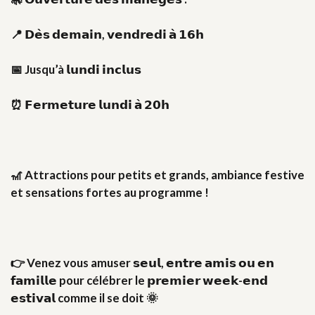
📍 𝗗𝗲̀𝘀 𝗱𝗲𝗺𝗮𝗶𝗻, 𝘃𝗲𝗻𝗱𝗿𝗲𝗱𝗶 𝗮̀ 𝟭𝟲𝗵
📅 Jusqu’à 𝗹𝘂𝗻𝗱𝗶 𝗶𝗻𝗰𝗹𝘂𝘀
⏰ 𝗙𝗲𝗿𝗺𝗲𝘁𝘂𝗿𝗲 𝗹𝘂𝗻𝗱𝗶 𝗮̀ 𝟮𝟬𝗵
🎢 Attractions pour petits et grands, ambiance festive
et sensations fortes au programme !
👉 Venez vous amuser 𝘀𝗲𝘂𝗹, 𝗲𝗻𝘁𝗿𝗲 𝗮𝗺𝗶𝘀 𝗼𝘂 𝗲𝗻
𝗳𝗮𝗺𝗶𝗹𝗹𝗲 pour célébrer le 𝗽𝗿𝗲𝗺𝗶𝗲𝗿 𝘄𝗲𝗲𝗸-𝗲𝗻𝗱
𝗲𝘀𝘁𝗶𝘃𝗮𝗹 comme il se doit 🌞