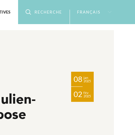
TIVES
RECHERCHE
FRANÇAIS
08
jan
2025
02
ulien-
fév
2025
pose