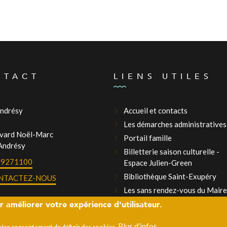
NTACT
LIENS UTILES
Andrésy
Accueil et contacts
Les démarches administratives
evard Noël-Marc
Portail famille
Andrésy
Billetterie saison culturelle -
39271100
Espace Julien-Green
Bibliothèque Saint-Exupéry
NTACTEZ-NOUS
Les sans rendez-vous du Maire
r améliorer votre expérience d'utilisateur.
La Mairie recrute
Plus d'infos
votre consentement de définir des cookies.