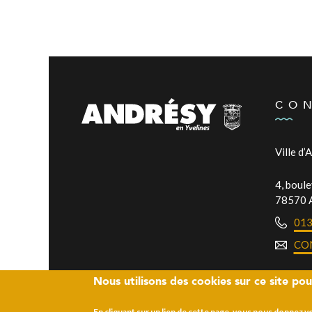
CO
Ville d’
4, boul
78570 
01
CO
Nous utilisons des cookies sur ce site pou
En cliquant sur un lien de cette page, vous nous donnez 