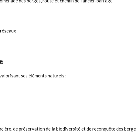
romenade des berges, route et chemin de l’ancien barrage
s réseaux
e
valorisant ses éléments naturels :
ncière, de préservation de la biodiversité et de reconquête des berge